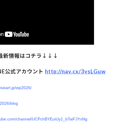
最新情報はコチラ↓↓↓
NE公式アカウント
http://nav.cx/3vsLGuw
tiveart.jp/wp2026/
wp2026/blog
utube.com/channel/UCPchBYEuiUy1_bTaiFJYxNg