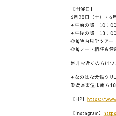
【開催日】
6月28日（土）・6
⚫︎午前の部 10：00
⚫︎午後の部 13：00
🐶🐈院内見学ツアー
🐶🐈フード相談＆
是非お近くの方はワ
⚫︎なのはな犬猫クリ
愛媛県東温市南方189
【HP】
https://www
【Instagram】
http