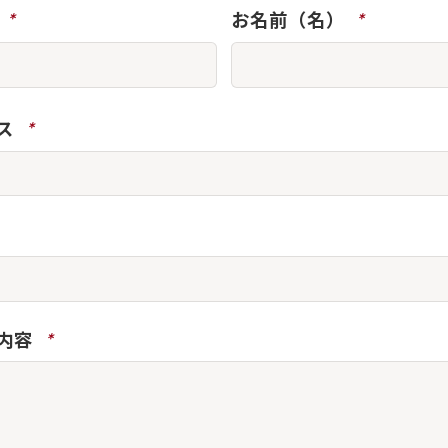
*
お名前（名）
*
ス
*
内容
*