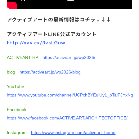
アクティブアートの最新情報はコチラ↓↓↓
アクティブアートLINE公式アカウント
http://nav.cx/3vsLGuw
ACTIVEART HP
https://activeart.jp/wp2026/
blog
https://activeart.jp/wp2026/blog
YouTube
https://www.youtube.com/channel/UCPchBYEuiUy1_bTaiFJYxNg
Facebook
https://www.facebook.com/ACTIVE.ART.ARCHITECTOFFICE/
Instagram
https://www.instagram.com/activeart_home