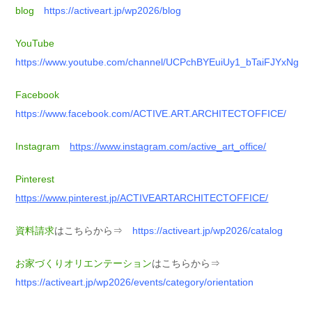
blog
https://activeart.jp/wp2026/blog
YouTube
https://www.youtube.com/channel/UCPchBYEuiUy1_bTaiFJYxNg
Facebook
https://www.facebook.com/ACTIVE.ART.ARCHITECTOFFICE/
Instagram
https://www.instagram.com/active_art_office/
Pinterest
https://www.pinterest.jp/ACTIVEARTARCHITECTOFFICE/
資料請求
はこちらから⇒
https://activeart.jp/wp2026/catalog
お家づくりオリエンテーション
はこちらから⇒
https://activeart.jp/wp2026/events/category/orientation