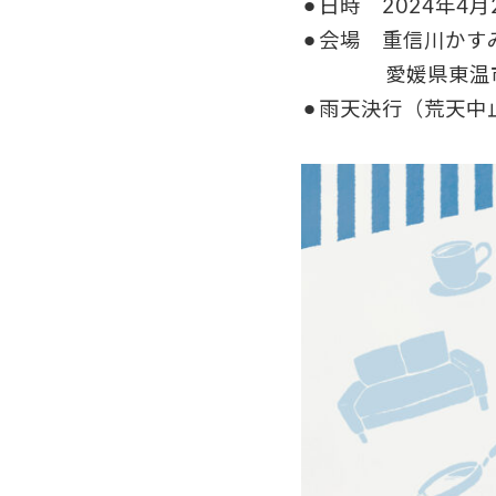
⚫︎日時 2024年4月
⚫︎会場 重信川かす
愛媛県東温市上
⚫︎雨天決行（荒天中