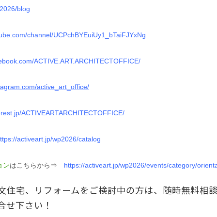
wp2026/blog
utube.com/channel/UCPchBYEuiUy1_bTaiFJYxNg
acebook.com/ACTIVE.ART.ARCHITECTOFFICE/
tagram.com/active_art_office/
nterest.jp/ACTIVEARTARCHITECTOFFICE/
ttps://activeart.jp/wp2026/catalog
ョン
はこちらから⇒
https://activeart.jp/wp2026/events/category/orient
文住宅、リフォームをご検討中の方は、随時無料相
合せ下さい！