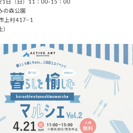
21日（日）11：00-15：00
みの森公園
村417−1
止）