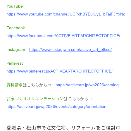
YouTube
https://www.youtube.com/channel/UCPchBYEuiUy1_bTaiFJYxNg
Facebook
https://www.facebook.com/ACTIVE.ART.ARCHITECTOFFICE/
Instagram
https://www.instagram.com/active_art_office/
Pinterest
https://www.pinterest.jp/ACTIVEARTARCHITECTOFFICE/
資料請求
はこちらから⇒
https://activeart.jp/wp2026/catalog
お家づくりオリエンテーション
はこちらから⇒
https://activeart.jp/wp2026/events/category/orientation
愛媛県・松山市で注文住宅、リフォームをご検討中