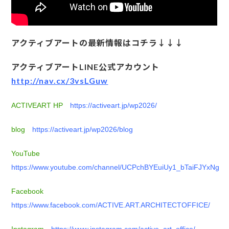
アクティブアートの最新情報はコチラ↓↓↓
アクティブアートLINE公式アカウント
http://nav.cx/3vsLGuw
ACTIVEART HP
https://activeart.jp/wp2026/
blog
https://activeart.jp/wp2026/blog
YouTube
https://www.youtube.com/channel/UCPchBYEuiUy1_bTaiFJYxNg
Facebook
https://www.facebook.com/ACTIVE.ART.ARCHITECTOFFICE/