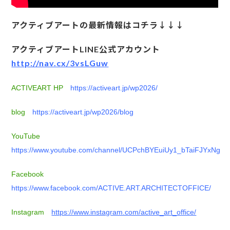
アクティブアートの最新情報はコチラ↓↓↓
アクティブアートLINE公式アカウント
http://nav.cx/3vsLGuw
ACTIVEART HP
https://activeart.jp/wp2026/
blog
https://activeart.jp/wp2026/blog
YouTube
https://www.youtube.com/channel/UCPchBYEuiUy1_bTaiFJYxNg
Facebook
https://www.facebook.com/ACTIVE.ART.ARCHITECTOFFICE/
Instagram
https://www.instagram.com/active_art_office/