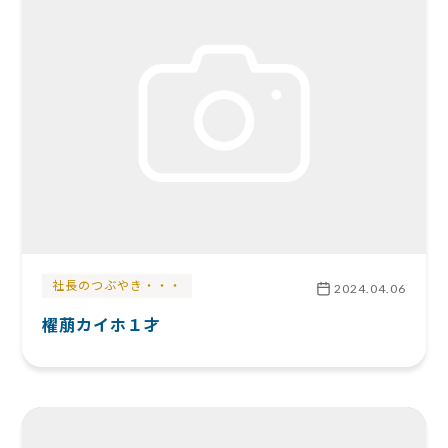
社長のつぶやき・・・
2024.04.06
櫂萠カイホ１才