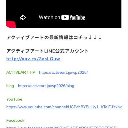
アクティブアートの最新情報はコチラ↓↓↓
アクティブアートLINE公式アカウント
http://nav.cx/3vsLGuw
ACTIVEART HP
https://activeart.jp/wp2026/
blog
https://activeart.jp/wp2026/blog
YouTube
https://www.youtube.com/channel/UCPchBYEuiUy1_bTaiFJYxNg
Facebook