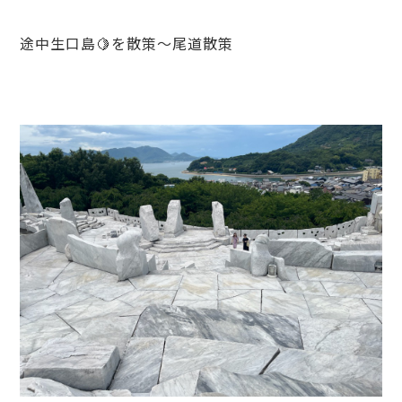
途中生口島🍋を散策～尾道散策