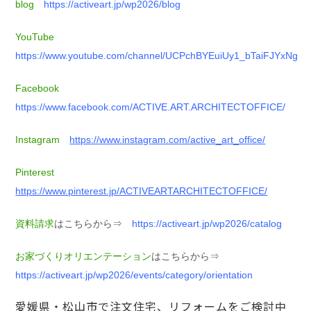
blog
https://activeart.jp/wp2026/blog
YouTube
https://www.youtube.com/channel/UCPchBYEuiUy1_bTaiFJYxNg
Facebook
https://www.facebook.com/ACTIVE.ART.ARCHITECTOFFICE/
Instagram
https://www.instagram.com/active_art_office/
Pinterest
https://www.pinterest.jp/ACTIVEARTARCHITECTOFFICE/
資料請求
はこちらから⇒
https://activeart.jp/wp2026/catalog
お家づくりオリエンテーション
はこちらから⇒
https://activeart.jp/wp2026/events/category/orientation
愛媛県・松山市で注文住宅、リフォームをご検討中