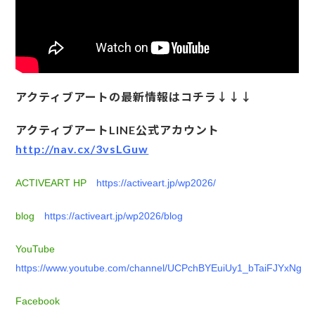
アクティブアートの最新情報はコチラ↓↓↓
アクティブアートLINE公式アカウント
http://nav.cx/3vsLGuw
ACTIVEART HP
https://activeart.jp/wp2026/
blog
https://activeart.jp/wp2026/blog
YouTube
https://www.youtube.com/channel/UCPchBYEuiUy1_bTaiFJYxNg
Facebook