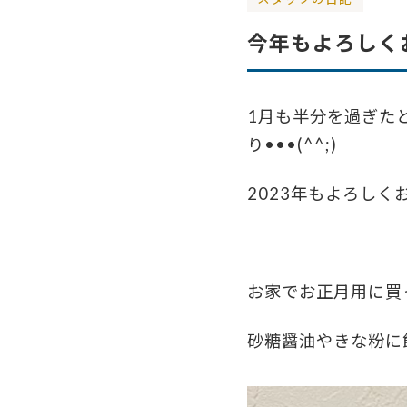
今年もよろしく
1
月も半分を過ぎた
り
•••(^^;)
2023
年もよろしく
お家でお正月用に買
砂糖醤油やきな粉に