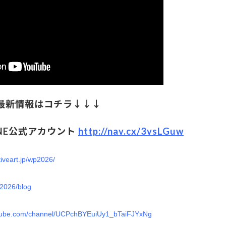
最新情報はコチラ↓↓↓
NE公式アカウント
http://nav.cx/3vsLGuw
tiveart.jp/wp2026/
wp2026/blog
utube.com/channel/UCPchBYEuiUy1_bTaiFJYxNg