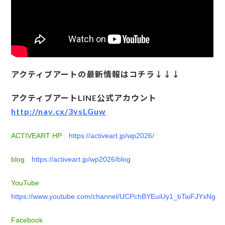
アクティブアートの最新情報はコチラ↓↓↓
アクティブアートLINE公式アカウント
http://nav.cx/3vsLGuw
ACTIVEART HP
https://activeart.jp/wp2026/
blog
https://activeart.jp/wp2026/blog
YouTube
https://www.youtube.com/channel/UCPchBYEuiUy1_bTaiFJYxNg
Facebook