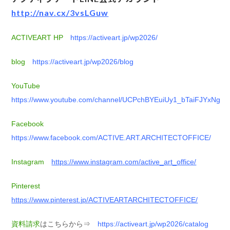
http://nav.cx/3vsLGuw
ACTIVEART HP
https://activeart.jp/wp2026/
blog
https://activeart.jp/wp2026/blog
YouTube
https://www.youtube.com/channel/UCPchBYEuiUy1_bTaiFJYxNg
Facebook
https://www.facebook.com/ACTIVE.ART.ARCHITECTOFFICE/
Instagram
https://www.instagram.com/active_art_office/
Pinterest
https://www.pinterest.jp/ACTIVEARTARCHITECTOFFICE/
資料請求
はこちらから⇒
https://activeart.jp/wp2026/catalog