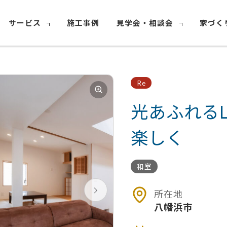
サービス
施工事例
見学会・相談会
家づく
Re
光あふれる
楽しく
和室
所在地
八幡浜市