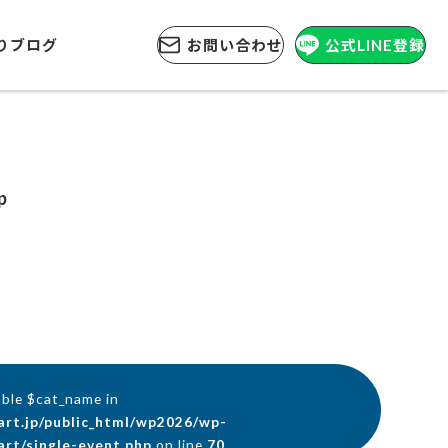
りブログ
お問い合わせ
公式LINE登録
p
able $cat_name in
art.jp/public_html/wp2026/wp-
rt/single-event.php
on line
70