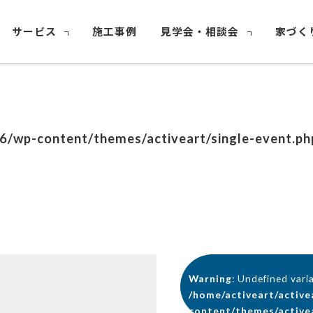
サービス
施工事例
見学会・相談会
家づく
26/wp-content/themes/activeart/single-event.ph
Warning
: Undefined vari
/home/activeart/active
content/themes/activea