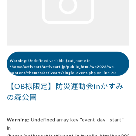
Warning
: Undefined variable $cat_name in
/home/activeart/activeart.jp/public_html/wp2026/wp-
content/themes/activeart/single-event.php
on line
70
【OB様限定】防災運動会inかすみ
の森公園
Warning
: Undefined array key "event_day__start"
in
/home/activeart/activeart.jp/public_html/wp2026