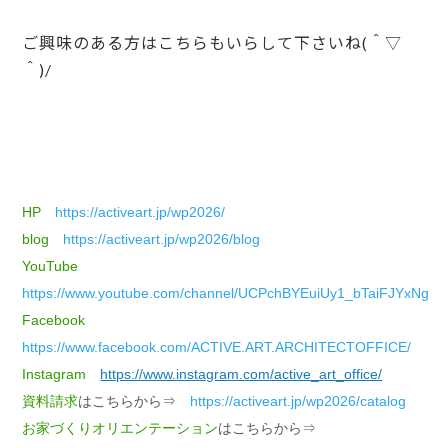
ご興味のある方はこちらもいらして下さいね(＾▽
＾)/
HP
https://activeart.jp/wp2026/
blog
https://activeart.jp/wp2026/blog
YouTube
https://www.youtube.com/channel/UCPchBYEuiUy1_bTaiFJYxNg
Facebook
https://www.facebook.com/ACTIVE.ART.ARCHITECTOFFICE/
Instagram
https://www.instagram.com/active_art_office/
資料請求
はこちらから⇒
https://activeart.jp/wp2026/catalog
お家づくりオリエンテーション
はこちらから⇒