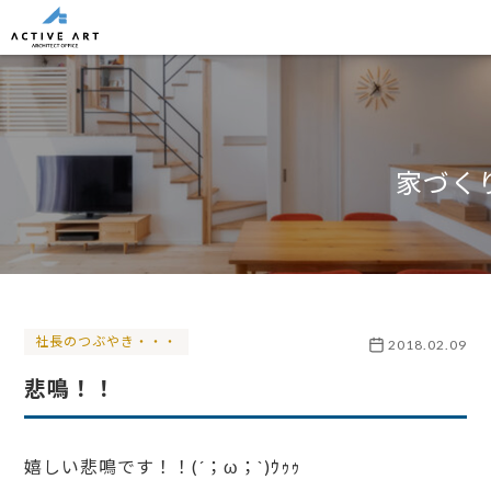
家づく
社長のつぶやき・・・
2018.02.09
悲鳴！！
嬉しい悲鳴です！！(´；ω；`)ｳｩｩ