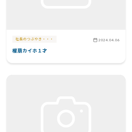
社長のつぶやき・・・
2024.04.06
櫂萠カイホ１才