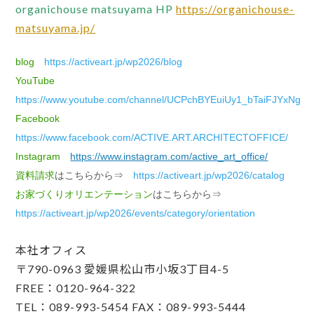
organichouse matsuyama HP
https://organichouse-
matsuyama.jp/
blog
https://activeart.jp/wp2026/blog
YouTube
https://www.youtube.com/channel/UCPchBYEuiUy1_bTaiFJYxNg
Facebook
https://www.facebook.com/ACTIVE.ART.ARCHITECTOFFICE/
Instagram
https://www.instagram.com/active_art_office/
資料請求
はこちらから⇒
https://activeart.jp/wp2026/catalog
お家づくりオリエンテーション
はこちらから⇒
https://activeart.jp/wp2026/events/category/orientation
本社オフィス
〒790-0963 愛媛県松山市小坂3丁目4-5
FREE：0120-964-322
TEL：089-993-5454 FAX：089-993-5444