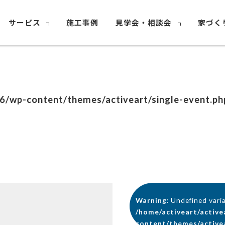
サービス
施工事例
見学会・相談会
家づく
26/wp-content/themes/activeart/single-event.ph
Warning
: Undefined vari
/home/activeart/active
content/themes/activea