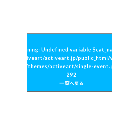
Warning
: Undefined variable $cat_name in
/home/activeart/activeart.jp/public_html/wp2026/w
content/themes/activeart/single-event.php
on line
292
一覧
へ戻る