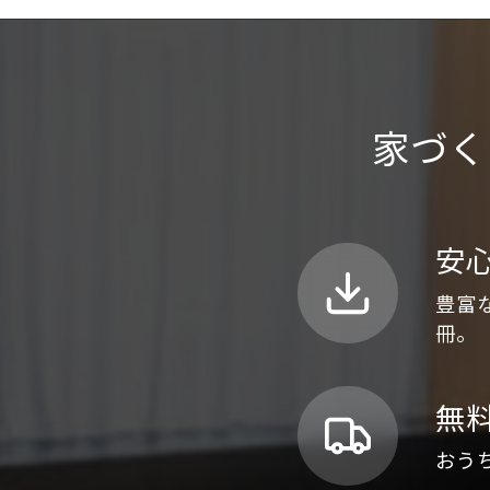
家づく
安
豊富
冊。
無
おう