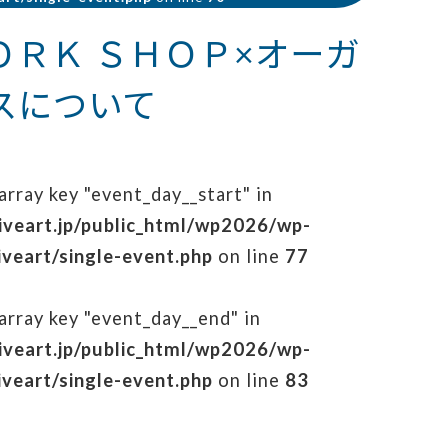
)ＷＯＲＫ ＳＨＯＰ×オーガ
スについて
array key "event_day__start" in
iveart.jp/public_html/wp2026/wp-
veart/single-event.php
on line
77
array key "event_day__end" in
iveart.jp/public_html/wp2026/wp-
veart/single-event.php
on line
83