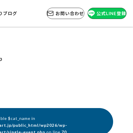
りブログ
お問い合わせ
公式LINE登録
p
able $cat_name in
art.jp/public_html/wp2026/wp-
rt/single-event.php
on line
70